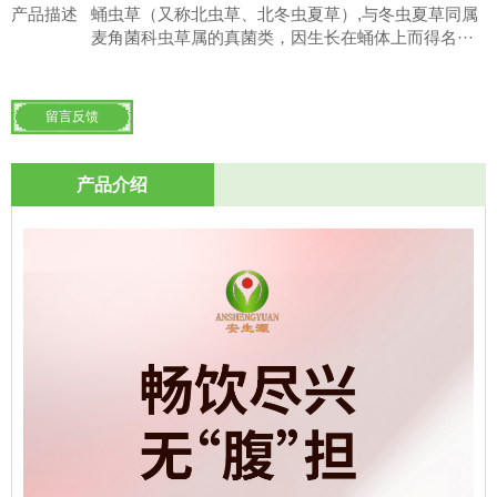
产品描述
蛹虫草（又称北虫草、北冬虫夏草）,与冬虫夏草同属
麦角菌科虫草属的真菌类，因生长在蛹体上而得名···
留言反馈
产品介绍